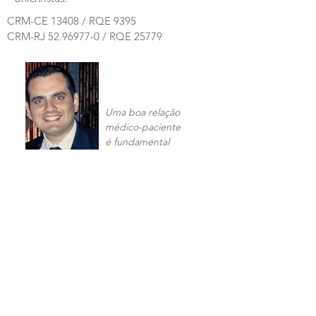
CRM-CE 13408 / RQE 9395
CRM-RJ
52.96977-0
/ RQE 25779
Uma boa relação
médico-paciente
é fundamental