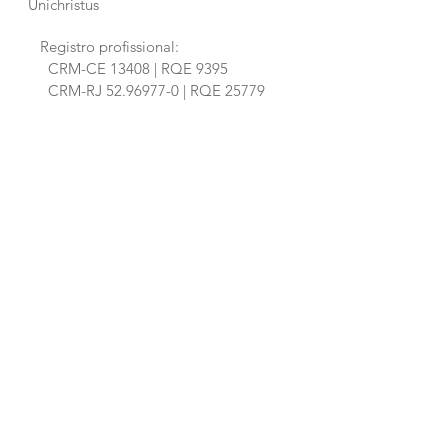
Unichristus
Registro profissional:
CRM-CE 13408 | RQE 9395
CRM-RJ
52.96977-0
| RQE 25779
Especialidades
© 2022 por João Hiluy. Orgulhosamente
criado com
Wix.com